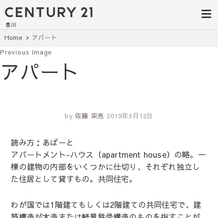
豊田市の中古
豊田市の不動産・マンション・一戸
建て・土地探しはセンチュリー21豊
住宅・土地・
川へ。豊田市内の最新物件情報を随
時更新中！駅近、建築条件無し、ペ
リノベ物件探
Home
アパート
ット可、学区別など、お客様のこだ
わり条件に合わせて理想の物件を簡
Previous Image
し｜センチュ
単検索。
アパート
リー21豊川
by
佐藤 栄亮
2019年3月12日
読み方：あぱーと
アパートメント-ハウス（apartment house）の略。一
棟の建物の内部をいくつかに仕切り、それぞれ独立し
た住居として貸すもの。共同住宅。
わが国では1階建てもしくは2階建ての共同住宅で、建
築構造が木造または軽量鉄骨構造のものを指すことが