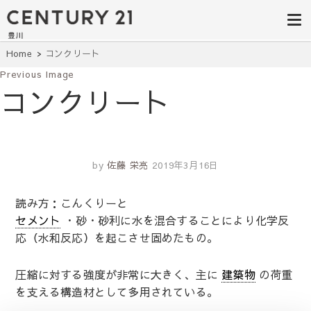
豊田市の中古
豊田市の不動産・マンション・一戸
建て・土地探しはセンチュリー21豊
住宅・土地・
川へ。豊田市内の最新物件情報を随
時更新中！駅近、建築条件無し、ペ
リノベ物件探
Home
コンクリート
ット可、学区別など、お客様のこだ
わり条件に合わせて理想の物件を簡
Previous Image
し｜センチュ
単検索。
コンクリート
リー21豊川
by
佐藤 栄亮
2019年3月16日
読み方：こんくりーと
セメント
・砂・砂利に水を混合することにより化学反
応（水和反応）を起こさせ固めたもの。
圧縮に対する強度が非常に大きく、主に
建築物
の荷重
を支える構造材として多用されている。