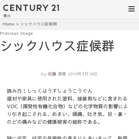
豊田市の中古
豊田市の不動産・マンション・一戸
建て・土地探しはセンチュリー21豊
住宅・土地・
川へ。豊田市内の最新物件情報を随
時更新中！駅近、建築条件無し、ペ
リノベ物件探
Home
シックハウス症候群
ット可、学区別など、お客様のこだ
わり条件に合わせて理想の物件を簡
Previous Image
し｜センチュ
単検索。
シックハウス症候群
リー21豊川
by
佐藤 栄亮
2019年3月16日
読み方：しっくはうすしょうこうぐん
建材や家具に使用された塗料、接着剤などに含まれる
VOC（揮発性有機化合物）などの化学物質の影響によ
り引き起こされる、めまい、頭痛、吐き気、目・鼻・
のどの痛みなどの健康被害の総称である。
特に近年、住宅の気密性の高まりとあいまって、新築