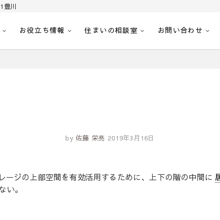
1豊川
お役立ち情報
住まいの相談室
お問い合わせ
｜センチュリー21豊川
へ。豊田市内の最新物件情報を随時更新中！駅近、建築条件無し、ペット可、学区
by
佐藤 栄亮
2019年3月16日
レージの上部空間を有効活用するために、上下の階の中間に
ない。