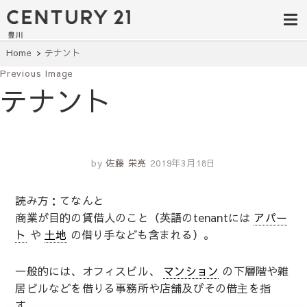
豊田市の中古
豊田市の不動産・マンション・一戸
建て・土地探しはセンチュリー21豊
住宅・土地・
川へ。豊田市内の最新物件情報を随
時更新中！駅近、建築条件無し、ペ
リノベ物件探
Home
テナント
ット可、学区別など、お客様のこだ
わり条件に合わせて理想の物件を簡
Previous Image
し｜センチュ
単検索。
テナント
リー21豊川
by
佐藤 栄亮
2019年3月18日
読み方：てなんと
商業が目的の賃借人のこと（英語のtenantには
アパー
ト
や
土地
の借り手なども含まれる）。
一般的には、オフィスビル、
マンション
の下層階や雑
居ビルなどを借りる事務所や店舗及びその借主を指
す。