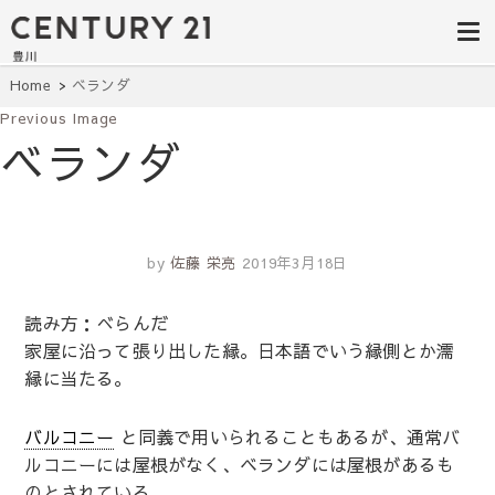
豊田市の中古
豊田市の不動産・マンション・一戸
建て・土地探しはセンチュリー21豊
住宅・土地・
川へ。豊田市内の最新物件情報を随
時更新中！駅近、建築条件無し、ペ
リノベ物件探
Home
ベランダ
ット可、学区別など、お客様のこだ
わり条件に合わせて理想の物件を簡
Previous Image
し｜センチュ
単検索。
ベランダ
リー21豊川
by
佐藤 栄亮
2019年3月18日
読み方：べらんだ
家屋に沿って張り出した縁。日本語でいう縁側とか濡
縁に当たる。
バルコニー
と同義で用いられることもあるが、通常バ
ルコニーには屋根がなく、ベランダには屋根があるも
のとされている。