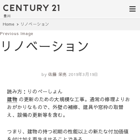
豊田市の中古
豊田市の不動産・マンション・一戸
建て・土地探しはセンチュリー21豊
住宅・土地・
川へ。豊田市内の最新物件情報を随
時更新中！駅近、建築条件無し、ペ
リノベ物件探
Home
リノベーション
ット可、学区別など、お客様のこだ
わり条件に合わせて理想の物件を簡
Previous Image
し｜センチュ
単検索。
リノベーション
リー21豊川
by
佐藤 栄亮
2019年3月19日
読み方：りのべーしょん
建物
の更新のための大規模な工事。通常の修理よりお
おがかりなもので、外壁の補修、建具や窓枠の取替
え、設備の更新等を含む。
つまり、建物の持つ初期の性能以上の新たな付加価値
を付け加え再生させることである。