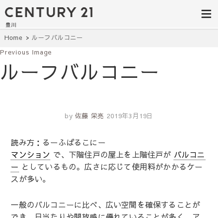
豊田市の中古
豊田市の不動産・マンション・一戸
建て・土地探しはセンチュリー21豊
住宅・土地・
川へ。豊田市内の最新物件情報を随
時更新中！駅近、建築条件無し、ペ
リノベ物件探
Home
ルーフバルコニー
ット可、学区別など、お客様のこだ
わり条件に合わせて理想の物件を簡
Previous Image
し｜センチュ
単検索。
ルーフバルコニー
リー21豊川
by
佐藤 栄亮
2019年3月19日
読み方：るーふばるこにー
マンション
で、下階住戸の屋上を上階住戸が
バルコニ
ー
としているもの。広さに応じて使用料がかかるケー
スが多い。
一般のバルコニーに比べ、広い空間を確保することが
でき、日当たりや開放感に優れていることが多く、ア