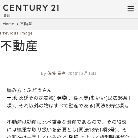
豊田市の中古
豊田市の不動産・マンション・一戸
建て・土地探しはセンチュリー21豊
住宅・土地・
川へ。豊田市内の最新物件情報を随
時更新中！駅近、建築条件無し、ペ
リノベ物件探
Home
不動産
ット可、学区別など、お客様のこだ
わり条件に合わせて理想の物件を簡
Previous Image
し｜センチュ
単検索。
不動産
リー21豊川
by
佐藤 栄亮
2019年3月18日
読み方：ふどうさん
土地
及びその定着物(
建物
、樹木等)をいい(民法86条1
項)、それ以外の物はすべて動産である(同法86条2項)。
不動産は動産に比べ重要な資産であるので、その得喪
には慎重な取り扱いを必要とし(同法13条1項3号)、そ
の所在は一定しているので
登記
によって権利関係が公