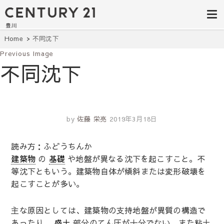
豊田市の中古
豊田市の不動産・マンション・一戸
建て・土地探しはセンチュリー21豊
住宅・土地・
川へ。豊田市内の最新物件情報を随
時更新中！駅近、建築条件無し、ペ
リノベ物件探
Home
不同沈下
ット可、学区別など、お客様のこだ
わり条件に合わせて理想の物件を簡
Previous Image
し｜センチュ
単検索。
不同沈下
リー21豊川
by
佐藤 栄亮
2019年3月18日
読み方：ふどうちんか
建築物
の
基礎
や地盤が異なる沈下を起こすこと。不
等沈下ともいう。建築物自体が傾斜または変形破壊を
起こすことが多い。
主な原因としては、建築物の支持地盤が異質の構造で
あったり、
盛土
部分のてん圧が十分でない、また粘土