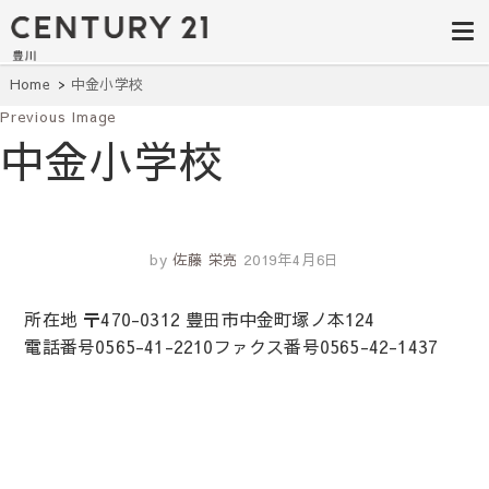
豊田市の中古
豊田市の不動産・マンション・一戸
建て・土地探しはセンチュリー21豊
住宅・土地・
川へ。豊田市内の最新物件情報を随
時更新中！駅近、建築条件無し、ペ
リノベ物件探
Home
中金小学校
ット可、学区別など、お客様のこだ
わり条件に合わせて理想の物件を簡
Previous Image
し｜センチュ
単検索。
中金小学校
リー21豊川
by
佐藤 栄亮
2019年4月6日
所在地 〒470-0312 豊田市中金町塚ノ本124
電話番号0565-41-2210ファクス番号0565-42-1437