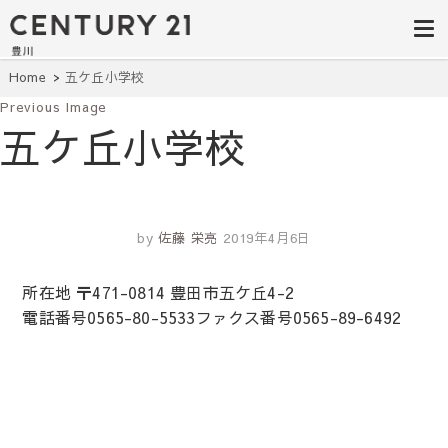
豊田市の中古
豊田市の不動産・マンション・一戸
建て・土地探しはセンチュリー21豊
住宅・土地・
川へ。豊田市内の最新物件情報を随
時更新中！駅近、建築条件無し、ペ
リノベ物件探
Home
五ケ丘小学校
ット可、学区別など、お客様のこだ
わり条件に合わせて理想の物件を簡
Previous Image
し｜センチュ
単検索。
五ケ丘小学校
リー21豊川
by
佐藤 栄亮
2019年4月6日
所在地 〒471-0814 豊田市五ケ丘4-2
電話番号0565-80-5533ファクス番号0565-89-6492