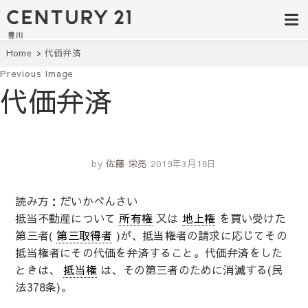
豊田市の中古
豊田市の不動産・マンション・一戸
建て・土地探しはセンチュリー21豊
住宅・土地・
川へ。豊田市内の最新物件情報を随
時更新中！駅近、建築条件無し、ペ
リノベ物件探
Home
代価弁済
ット可、学区別など、お客様のこだ
わり条件に合わせて理想の物件を簡
Previous Image
し｜センチュ
単検索。
代価弁済
リー21豊川
by
佐藤 栄亮
2019年3月18日
読み方：だいかべんさい
抵当不動産について
所有権
又は
地上権
を買い受けた
第三者(
第三取得者
)が、抵当権者の請求に応じてその
抵当権者にその代価を弁済すること。代価弁済をした
ときは、
抵当権
は、その第三者のために消滅する(民
法378条)。