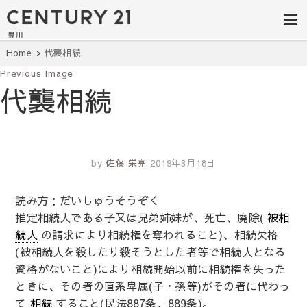
豊田市の中古
豊田市の不動産・マンション・一戸
建て・土地探しはセンチュリー21豊
住宅・土地・
川へ。豊田市内の最新物件情報を随
時更新中！駅近、建築条件無し、ペ
リノベ物件探
Home
代襲相続
ット可、学区別など、お客様のこだ
わり条件に合わせて理想の物件を簡
Previous Image
し｜センチュ
単検索。
代襲相続
リー21豊川
by
佐藤 栄亮
2019年3月18日
読み方：だいしゅうそうぞく
推定相続人である子又は兄弟姉妹が、死亡、廃除(
被相
続人
の請求により相続権を奪われること)、相続欠格
(被相続人を殺したり殺そうとした者等で相続人となる
資格がないこと)により相続開始以前に相続権を失った
ときに、その者の直系卑属(子・孫等)がその者に代わっ
て
相続
すること(民法887条、889条)。