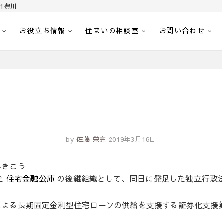
1豊川
お役立ち情報
住まいの相談室
お問い合わせ
｜センチュリー21豊川
へ。豊田市内の最新物件情報を随時更新中！駅近、建築条件無し、ペット可、学区
by
佐藤 栄亮
2019年3月16日
んきこう
た
住宅金融公庫
の後継組織として、同日に発足した独立行政
による長期固定金利型住宅ローンの供給を支援する証券化支援