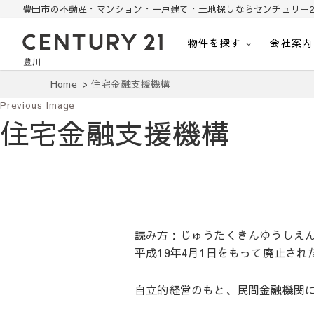
豊田市の不動産・マンション・一戸建て・土地探しならセンチュリー2
物件を探す
会社案内
豊田市の中古住宅・土地・リノベ物件探し
豊田市の不動産・マンション・一戸建て・土地探しはセンチュリー21豊川
Home
住宅金融支援機構
Previous Image
住宅金融支援機構
読み方：じゅうたくきんゆうしえ
平成19年4月1日をもって廃止され
自立的経営のもと、民間金融機関