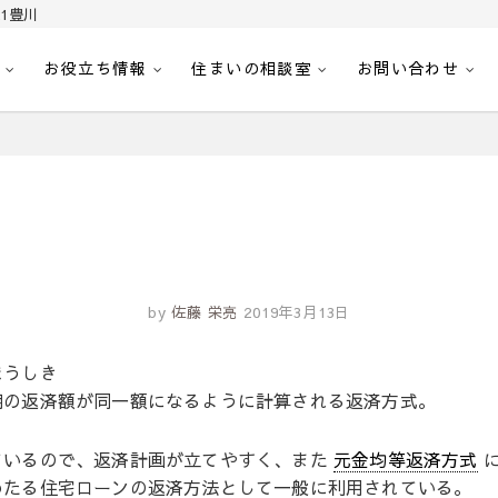
1豊川
お役立ち情報
住まいの相談室
お問い合わせ
｜センチュリー21豊川
へ。豊田市内の最新物件情報を随時更新中！駅近、建築条件無し、ペット可、学区
by
佐藤 栄亮
2019年3月13日
ほうしき
期の返済額が同一額になるように計算される返済方式。
ているので、返済計画が立てやすく、また
元金均等返済方式
に
わたる住宅ローンの返済方法として一般に利用されている。