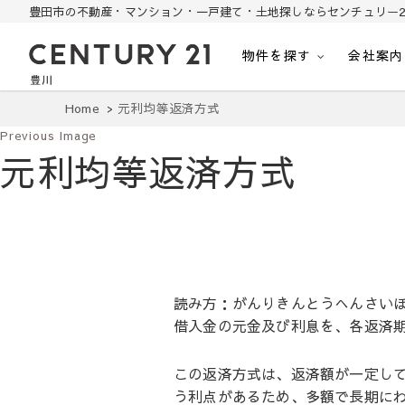
豊田市の不動産・マンション・一戸建て・土地探しならセンチュリー2
物件を探す
会社案内
豊田市の中古住宅・土地・リノベ物件探し
豊田市の不動産・マンション・一戸建て・土地探しはセンチュリー21豊川
Home
元利均等返済方式
Previous Image
元利均等返済方式
読み方：がんりきんとうへんさい
借入金の元金及び利息を、各返済
この返済方式は、返済額が一定し
う利点があるため、多額で長期に