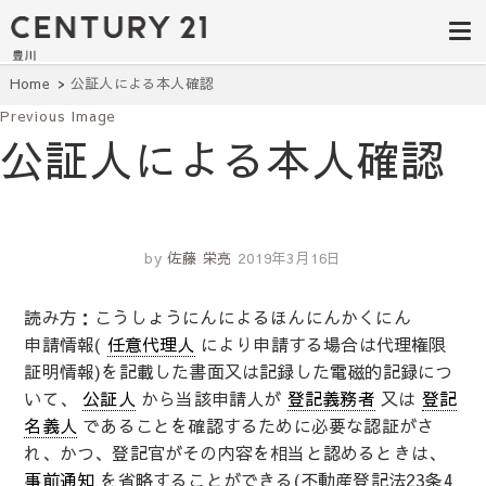
豊田市の中古
豊田市の不動産・マンション・一戸
建て・土地探しはセンチュリー21豊
住宅・土地・
川へ。豊田市内の最新物件情報を随
時更新中！駅近、建築条件無し、ペ
リノベ物件探
Home
公証人による本人確認
ット可、学区別など、お客様のこだ
わり条件に合わせて理想の物件を簡
Previous Image
し｜センチュ
単検索。
公証人による本人確認
リー21豊川
by
佐藤 栄亮
2019年3月16日
読み方：こうしょうにんによるほんにんかくにん
申請情報(
任意代理人
により申請する場合は代理権限
証明情報)を記載した書面又は記録した電磁的記録につ
いて、
公証人
から当該申請人が
登記義務者
又は
登記
名義人
であることを確認するために必要な認証がさ
れ、かつ、登記官がその内容を相当と認めるときは、
事前通知
を省略することができる(不動産登記法23条4