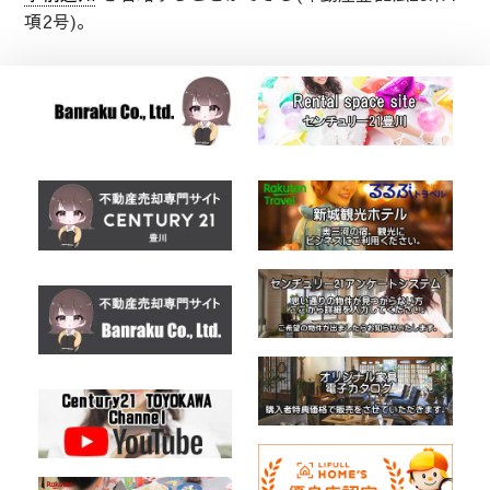
項2号)。