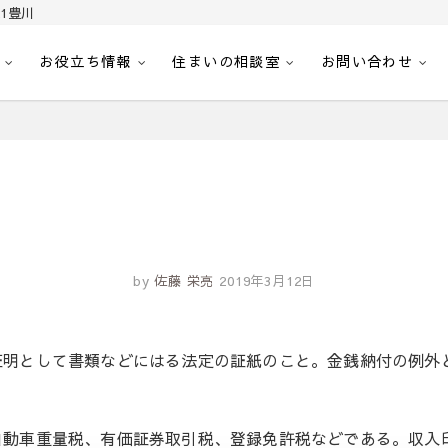
1豊川
お役立ち情報
住まいの相談室
お問い合わせ
｜センチュリー21豊川
へ。豊田市内の最新物件情報を随時更新中！駅近、建築条件無し、ペット可、学区
by
佐藤 栄亮
2019年3月12日
証明として書類などにはる法定の証紙のこと。金銭納付の例外
自動車重量税、有価証券取引税、登録免許税などである。収入