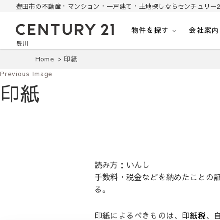
豊田市の不動産・マンション・一戸建て・土地探しならセンチュリー2
物件を探す
会社案内
豊田市の中古住宅・土地・リノベ物件探し
豊田市の不動産・マンション・一戸建て・土地探しはセンチュリー21豊川
Home
印紙
Previous Image
印紙
読み方：いんし
手数料・税金などを納めたことの
る。
印紙によるべきものは、
印紙税
、