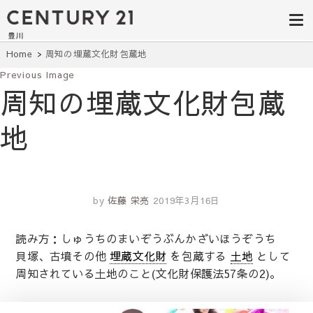
豊田市の中古
豊田市の不動産・マンション・一戸
建て・土地探しはセンチュリー21豊
住宅・土地・
川へ。豊田市内の最新物件情報を随
時更新中！駅近、建築条件無し、ペ
リノベ物件探
Home
周知の埋蔵文化財包蔵地
ット可、学区別など、お客様のこだ
わり条件に合わせて理想の物件を簡
Previous Image
し｜センチュ
単検索。
周知の埋蔵文化財包蔵
リー21豊川
地
by
佐藤 栄亮
2019年3月16日
読み方：しゅうちのまいぞうぶんかざいほうぞうち
貝塚、古墳その他
埋蔵文化財
を包蔵する
土地
として
周知されている土地のこと(文化財保護法57条の2)。