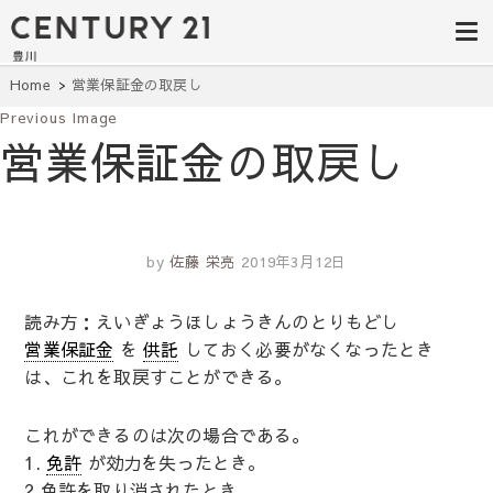
豊田市の中古
豊田市の不動産・マンション・一戸
建て・土地探しはセンチュリー21豊
住宅・土地・
川へ。豊田市内の最新物件情報を随
時更新中！駅近、建築条件無し、ペ
リノベ物件探
Home
営業保証金の取戻し
ット可、学区別など、お客様のこだ
わり条件に合わせて理想の物件を簡
Previous Image
し｜センチュ
単検索。
営業保証金の取戻し
リー21豊川
by
佐藤 栄亮
2019年3月12日
読み方：えいぎょうほしょうきんのとりもどし
営業保証金
を
供託
しておく必要がなくなったとき
は、これを取戻すことができる。
これができるのは次の場合である。
1.
免許
が効力を失ったとき。
2.免許を取り消されたとき。