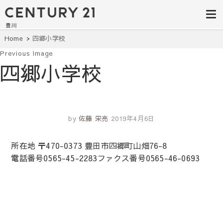
豊田市の中古
豊田市の不動産・マンション・一戸
建て・土地探しはセンチュリー21豊
住宅・土地・
川へ。豊田市内の最新物件情報を随
時更新中！駅近、建築条件無し、ペ
リノベ物件探
Home
四郷小学校
ット可、学区別など、お客様のこだ
わり条件に合わせて理想の物件を簡
Previous Image
し｜センチュ
単検索。
四郷小学校
リー21豊川
by
佐藤 栄亮
2019年4月6日
所在地 〒470-0373 豊田市四郷町山畑76-8
電話番号0565-45-2283ファクス番号0565-46-0693