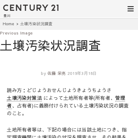
豊田市の中古
豊田市の不動産・マンション・一戸
建て・土地探しはセンチュリー21豊
住宅・土地・
川へ。豊田市内の最新物件情報を随
時更新中！駅近、建築条件無し、ペ
リノベ物件探
Home
土壌汚染状況調査
ット可、学区別など、お客様のこだ
わり条件に合わせて理想の物件を簡
Previous Image
し｜センチュ
単検索。
土壌汚染状況調査
リー21豊川
by
佐藤 栄亮
2019年3月18日
読み方：どじょうおせんじょうきょうちょうさ
土壌汚染対策法
によって土地所有者等(所有者、
管理
者
、占有者)に義務付けられている土壌汚染状況の調査
のこと。
土地所有者等は、下記の場合には当該土地につき、指
定調査機関に土壌汚染の状況を調査させ、その結果を