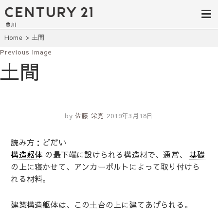
豊田市の中古
豊田市の不動産・マンション・一戸
建て・土地探しはセンチュリー21豊
住宅・土地・
川へ。豊田市内の最新物件情報を随
時更新中！駅近、建築条件無し、ペ
リノベ物件探
Home
土間
ット可、学区別など、お客様のこだ
わり条件に合わせて理想の物件を簡
Previous Image
し｜センチュ
単検索。
土間
リー21豊川
by
佐藤 栄亮
2019年3月18日
読み方：どだい
構造躯体
の最下端に設けられる構造材で、通常、
基礎
の上に寝かせて、アンカーボルトによって取り付けら
れる材料。
建築構造躯体は、この土台の上に建てあげられる。