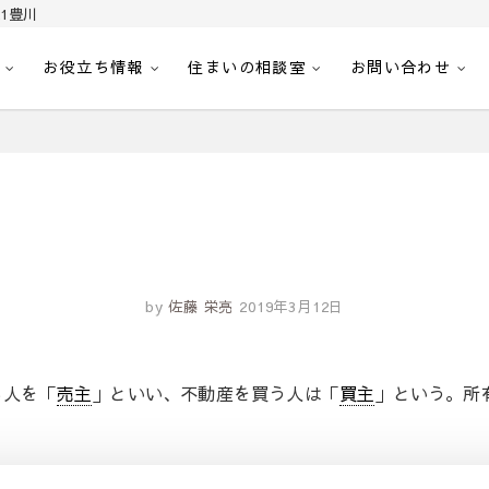
1豊川
お役立ち情報
住まいの相談室
お問い合わせ
｜センチュリー21豊川
へ。豊田市内の最新物件情報を随時更新中！駅近、建築条件無し、ペット可、学区
by
佐藤 栄亮
2019年3月12日
る人を「
売主
」といい、不動産を買う人は「
買主
」という。所