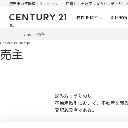
豊田市の不動産・マンション・一戸建て・土地探しならセンチュリー2
物件を探す
会社案内
豊田市の中古住宅・土地・リノベ物件探し
豊田市の不動産・マンション・一戸建て・土地探しはセンチュリー21豊川
Home
売主
Previous Image
売主
読み方：うりぬし
不動産取引において、不動産を売
登記義務者である。