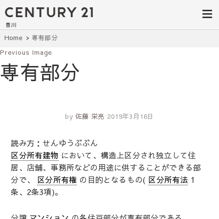
豊田市の中古
豊田市の不動産・マンション・一戸
建て・土地探しはセンチュリー21豊
住宅・土地・
川へ。豊田市内の最新物件情報を随
時更新中！駅近、建築条件無し、ペ
リノベ物件探
Home
専有部分
ット可、学区別など、お客様のこだ
わり条件に合わせて理想の物件を簡
Previous Image
し｜センチュ
単検索。
専有部分
リー21豊川
by
佐藤 栄亮
2019年3月16日
読み方：せんゆうぶぶん
区分所有建物
において、構造上区分され独立して住
居、店舗、事務所などの用途に供することができる部
分で、
区分所有権
の目的となるもの(
区分所有法
1
条、2条3項)。
分譲
マンション
の各住戸部分が専有部分である。