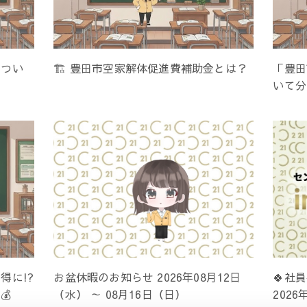
につい
🏗️ 豊田市空家解体促進費補助金とは？
「豊田
いて分
得に!?
お盆休暇のお知らせ 2026年08月12日
🍀社
💰
（水） ～ 08月16日（日）
202