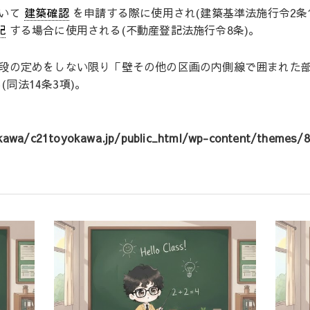
いて
建築確認
を申請する際に使用され(建築基準法施行令2条
記
する場合に使用される(不動産登記法施行令8条)。
段の定めをしない限り「壁その他の区画の内側線で囲まれた
同法14条3項)。
awa/c21toyokawa.jp/public_html/wp-content/themes/8m