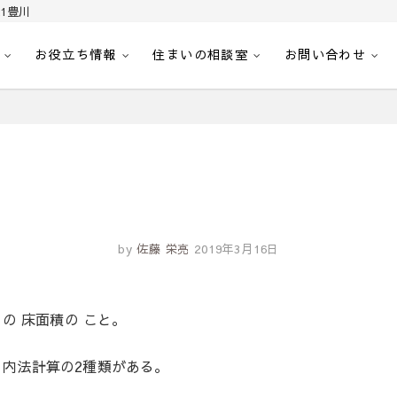
1豊川
お役立ち情報
住まいの相談室
お問い合わせ
｜センチュリー21豊川
へ。豊田市内の最新物件情報を随時更新中！駅近、建築条件無し、ペット可、学区
by
佐藤 栄亮
2019年3月16日
の 床面積の こと。
内法計算の2種類がある。