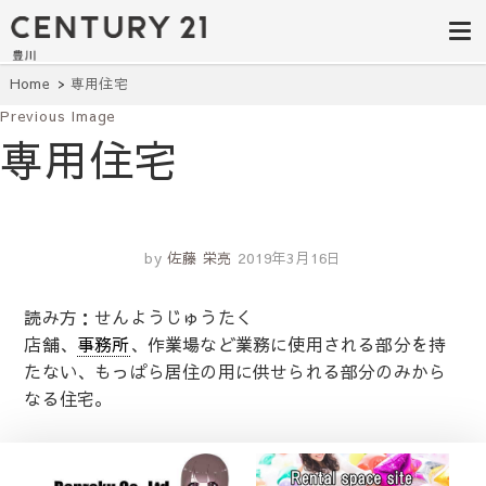
豊田市の中古
豊田市の不動産・マンション・一戸
建て・土地探しはセンチュリー21豊
住宅・土地・
川へ。豊田市内の最新物件情報を随
時更新中！駅近、建築条件無し、ペ
リノベ物件探
Home
専用住宅
ット可、学区別など、お客様のこだ
わり条件に合わせて理想の物件を簡
Previous Image
し｜センチュ
単検索。
専用住宅
リー21豊川
by
佐藤 栄亮
2019年3月16日
読み方：せんようじゅうたく
店舗、
事務所
、作業場など業務に使用される部分を持
たない、もっぱら居住の用に供せられる部分のみから
なる住宅。