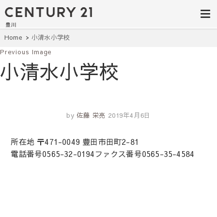
豊田市の中古
豊田市の不動産・マンション・一戸
建て・土地探しはセンチュリー21豊
住宅・土地・
川へ。豊田市内の最新物件情報を随
時更新中！駅近、建築条件無し、ペ
リノベ物件探
Home
小清水小学校
ット可、学区別など、お客様のこだ
わり条件に合わせて理想の物件を簡
Previous Image
し｜センチュ
単検索。
小清水小学校
リー21豊川
by
佐藤 栄亮
2019年4月6日
所在地 〒471-0049 豊田市田町2-81
電話番号0565-32-0194ファクス番号0565-35-4584