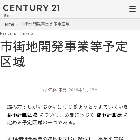
豊田市の中古
豊田市の不動産・マンション・一戸
建て・土地探しはセンチュリー21豊
住宅・土地・
川へ。豊田市内の最新物件情報を随
時更新中！駅近、建築条件無し、ペ
リノベ物件探
Home
市街地開発事業等予定区域
ット可、学区別など、お客様のこだ
わり条件に合わせて理想の物件を簡
Previous Image
し｜センチュ
単検索。
市街地開発事業等予定
リー21豊川
区域
by
佐藤 栄亮
2019年3月16日
読み方：しがいちかいはつじぎょうとうよていくいき
都市計画区域
について、必要に応じて
都市計画法
に
定める予定区域の一つである。
大規模開発事業の適地を早期に確保し、事業を円滑、