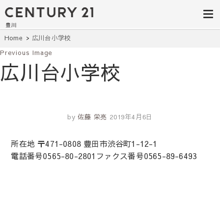
豊田市の中古
豊田市の不動産・マンション・一戸
建て・土地探しはセンチュリー21豊
住宅・土地・
川へ。豊田市内の最新物件情報を随
時更新中！駅近、建築条件無し、ペ
リノベ物件探
Home
広川台小学校
ット可、学区別など、お客様のこだ
わり条件に合わせて理想の物件を簡
Previous Image
し｜センチュ
単検索。
広川台小学校
リー21豊川
by
佐藤 栄亮
2019年4月6日
所在地 〒471-0808 豊田市渋谷町1-12-1
電話番号0565-80-2801ファクス番号0565-89-6493