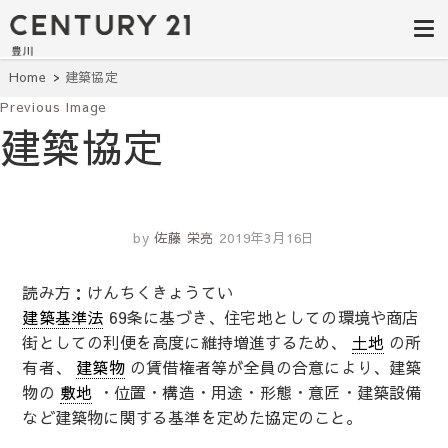
豊田市の中古
豊田市の不動産・マンション・一戸
建て・土地探しはセンチュリー21豊
住宅・土地・
川へ。豊田市内の最新物件情報を随
時更新中！駅近、建築条件無し、ペ
リノベ物件探
Home
建築協定
ット可、学区別など、お客様のこだ
わり条件に合わせて理想の物件を簡
Previous Image
し｜センチュ
単検索。
建築協定
リー21豊川
by
佐藤 栄亮
2019年3月16日
読み方：けんちくきょうてい
建築基準法
69条に基づき、住宅地としての環境や商店
街としての利便を高度に維持増進するため、
土地
の所
有者、
建築物
の賃借権者等が全員の合意により、建築
物の
敷地
・位置・構造・用途・形態・意匠・建築設備
など建築物に関する基準を定めた協定のこと。