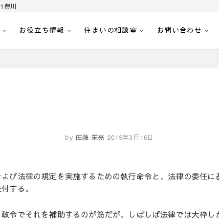
1豊川
お役立ち情報
住まいの相談室
お問い合わせ
｜センチュリー21豊川
へ。豊田市内の最新物件情報を随時更新中！駅近、建築条件無し、ペット可、学区
by
佐藤 栄亮
2019年3月16日
および法律の規定を実施するための執行命令と、法律の委任に
交付する。
、政令でそれを補助するのが筋だが、しばしば法律では大枠し