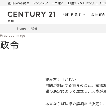
豊田市の不動産・マンション・一戸建て・土地探しならセンチュリー2
物件を探す
会社案内
豊田市の中古住宅・土地・リノベ物件探し
豊田市の不動産・マンション・一戸建て・土地探しはセンチュリー21豊川
Home
政令
Previous Image
政令
読み方：せいれい
内閣が制定する命令のこと。憲法
議の決定によって成立し、天皇が
本来ならば法律で詳細まで決定し