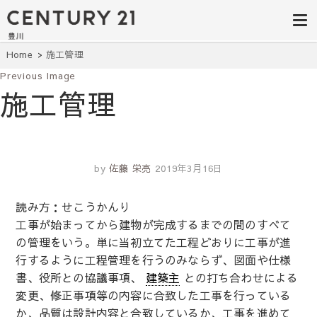
豊田市の中古
豊田市の不動産・マンション・一戸
建て・土地探しはセンチュリー21豊
住宅・土地・
川へ。豊田市内の最新物件情報を随
時更新中！駅近、建築条件無し、ペ
リノベ物件探
Home
施工管理
ット可、学区別など、お客様のこだ
わり条件に合わせて理想の物件を簡
Previous Image
し｜センチュ
単検索。
施工管理
リー21豊川
by
佐藤 栄亮
2019年3月16日
読み方：せこうかんり
工事が始まってから建物が完成するまでの間のすべて
の管理をいう。単に当初立てた工程どおりに工事が進
行するように工程管理を行うのみならず、図面や仕様
書、役所との協議事項、
建築主
との打ち合わせによる
変更、修正事項等の内容に合致した工事を行っている
か、品質は設計内容と合致しているか、工事を進めて