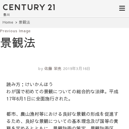
豊田市の中古
豊田市の不動産・マンション・一戸
建て・土地探しはセンチュリー21豊
住宅・土地・
川へ。豊田市内の最新物件情報を随
時更新中！駅近、建築条件無し、ペ
リノベ物件探
Home
景観法
ット可、学区別など、お客様のこだ
わり条件に合わせて理想の物件を簡
Previous Image
し｜センチュ
単検索。
景観法
リー21豊川
by
佐藤 栄亮
2019年3月16日
読み方：けいかんほう
わが国で初めての景観についての総合的な法律。平成
17年6月1日に全面施行された。
都市、農山漁村等における良好な景観の形成を促進す
るため、良好な景観についての基本理念及び国等の責
務を定めるとともに、景観計画の策定、景観計画区