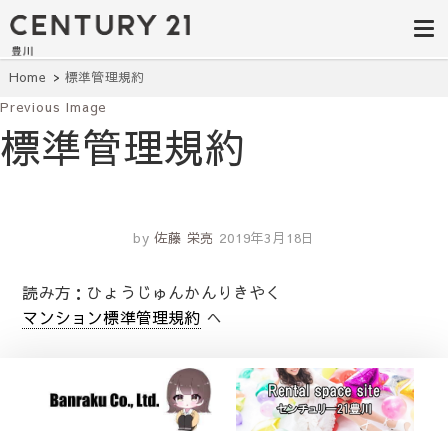
豊田市の中古
豊田市の不動産・マンション・一戸
建て・土地探しはセンチュリー21豊
住宅・土地・
川へ。豊田市内の最新物件情報を随
時更新中！駅近、建築条件無し、ペ
リノベ物件探
Home
標準管理規約
ット可、学区別など、お客様のこだ
わり条件に合わせて理想の物件を簡
Previous Image
し｜センチュ
単検索。
標準管理規約
リー21豊川
by
佐藤 栄亮
2019年3月18日
読み方：ひょうじゅんかんりきやく
マンション標準管理規約
へ