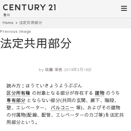
豊田市の中古
豊田市の不動産・マンション・一戸
建て・土地探しはセンチュリー21豊
住宅・土地・
川へ。豊田市内の最新物件情報を随
時更新中！駅近、建築条件無し、ペ
リノベ物件探
Home
法定共用部分
ット可、学区別など、お客様のこだ
わり条件に合わせて理想の物件を簡
Previous Image
し｜センチュ
単検索。
法定共用部分
リー21豊川
by
佐藤 栄亮
2019年3月18日
読み方：ほうていきょうようぶぶん
区分所有権
の対象となる部分が存在する
建物
のうち
専有部分
とならない部分(共同の玄関、廊下、階段、
壁、エレベーター、
バルコニー
等)、およびその建物
の付属物(配線、配管、エレベーターのカゴ等)を法定共
用部分という。