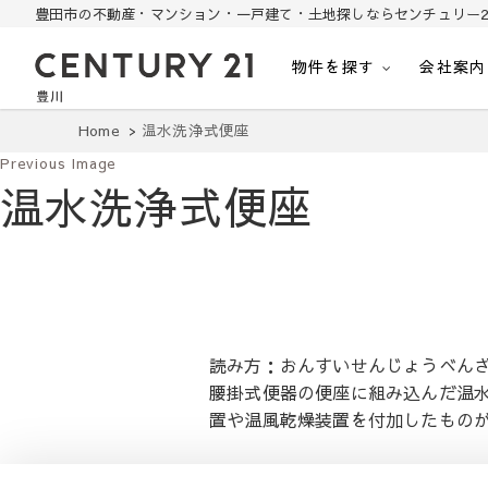
豊田市の不動産・マンション・一戸建て・土地探しならセンチュリー2
物件を探す
会社案内
豊田市の中古住宅・土地・リノベ物件探し
豊田市の不動産・マンション・一戸建て・土地探しはセンチュリー21豊川
Home
温水洗浄式便座
Previous Image
温水洗浄式便座
読み方：おんすいせんじょうべん
腰掛式便器の便座に組み込んだ温
置や温風乾燥装置を付加したもの