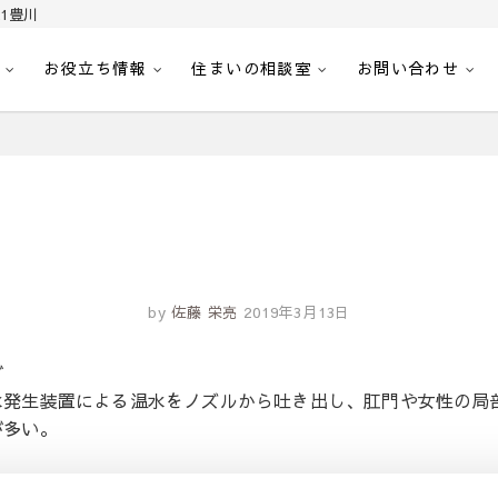
1豊川
お役立ち情報
住まいの相談室
お問い合わせ
｜センチュリー21豊川
へ。豊田市内の最新物件情報を随時更新中！駅近、建築条件無し、ペット可、学区
by
佐藤 栄亮
2019年3月13日
ざ
水発生装置による温水をノズルから吐き出し、肛門や女性の局
が多い。