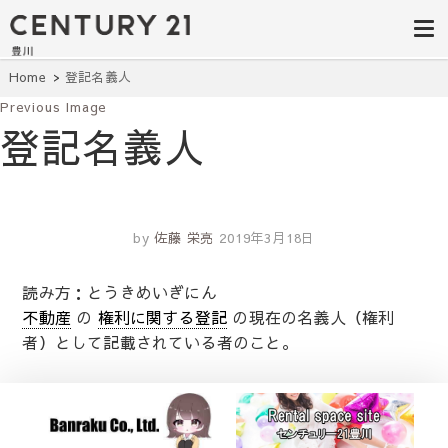
豊田市の中古
豊田市の不動産・マンション・一戸
建て・土地探しはセンチュリー21豊
住宅・土地・
川へ。豊田市内の最新物件情報を随
時更新中！駅近、建築条件無し、ペ
リノベ物件探
Home
登記名義人
ット可、学区別など、お客様のこだ
わり条件に合わせて理想の物件を簡
Previous Image
し｜センチュ
単検索。
登記名義人
リー21豊川
by
佐藤 栄亮
2019年3月18日
読み方：とうきめいぎにん
不動産
の
権利に関する登記
の現在の名義人（権利
者）として記載されている者のこと。