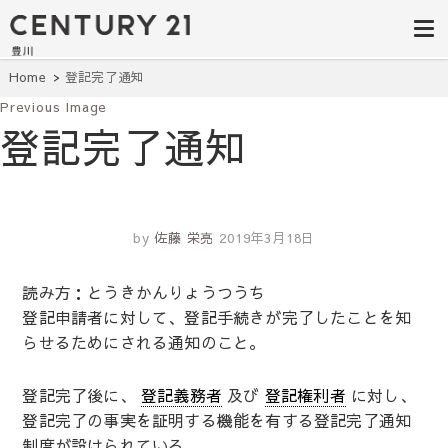
豊田市の中古
豊田市の不動産・マンション・一戸
建て・土地探しはセンチュリー21豊
住宅・土地・
川へ。豊田市内の最新物件情報を随
時更新中！駅近、建築条件無し、ペ
リノベ物件探
Home
登記完了通知
ット可、学区別など、お客様のこだ
わり条件に合わせて理想の物件を簡
Previous Image
し｜センチュ
単検索。
登記完了通知
リー21豊川
by
佐藤 栄亮
2019年3月18日
読み方：とうきかんりょうつうち
登記申請者に対して、登記手続きが完了したことを知
らせるためにされる通知のこと。
登記完了後に、
登記義務者
及び
登記権利者
に対し、
登記完了の事実を証明する機能を有する登記完了通知
制度が設けられている。