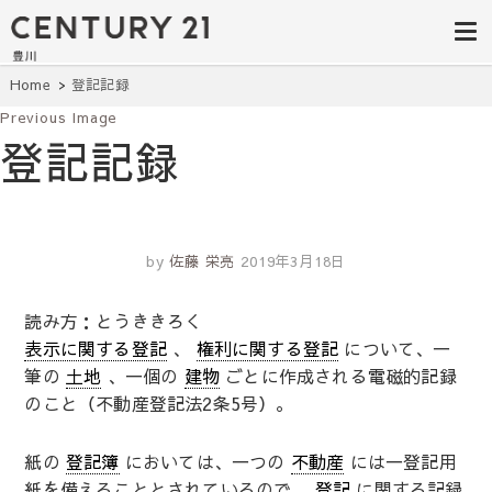
豊田市の中古
豊田市の不動産・マンション・一戸
建て・土地探しはセンチュリー21豊
住宅・土地・
川へ。豊田市内の最新物件情報を随
時更新中！駅近、建築条件無し、ペ
リノベ物件探
Home
登記記録
ット可、学区別など、お客様のこだ
わり条件に合わせて理想の物件を簡
Previous Image
し｜センチュ
単検索。
登記記録
リー21豊川
by
佐藤 栄亮
2019年3月18日
読み方：とうききろく
表示に関する登記
、
権利に関する登記
について、一
筆の
土地
、一個の
建物
ごとに作成される電磁的記録
のこと（不動産登記法2条5号）。
紙の
登記簿
においては、一つの
不動産
には一登記用
紙を備えることとされているので、
登記
に関する記録