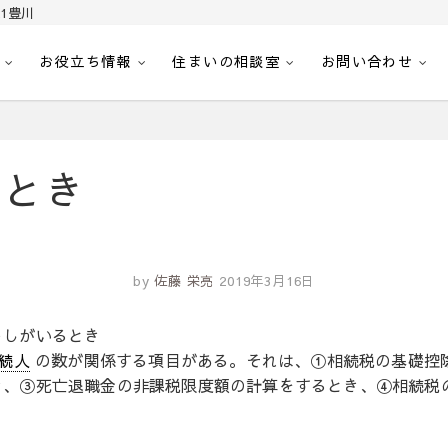
1豊川
お役立ち情報
住まいの相談室
お問い合わせ
｜センチュリー21豊川
へ。豊田市内の最新物件情報を随時更新中！駅近、建築条件無し、ペット可、学区
るとき
by
佐藤 栄亮
2019年3月16日
うしがいるとき
続人
の数が関係する項目がある。それは、①相続税の基礎控
き、③死亡退職金の非課税限度額の計算をするとき、④相続税