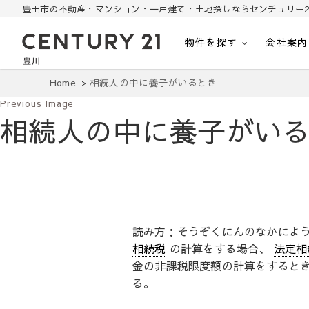
豊田市の不動産・マンション・一戸建て・土地探しならセンチュリー2
物件を探す
会社案内
豊田市の中古住宅・土地・リノベ物件探し
豊田市の不動産・マンション・一戸建て・土地探しはセンチュリー21豊川
Home
相続人の中に養子がいるとき
Previous Image
相続人の中に養子がい
読み方：そうぞくにんのなかによ
相続税
の計算をする場合、
法定相
金の非課税限度額の計算をすると
る。