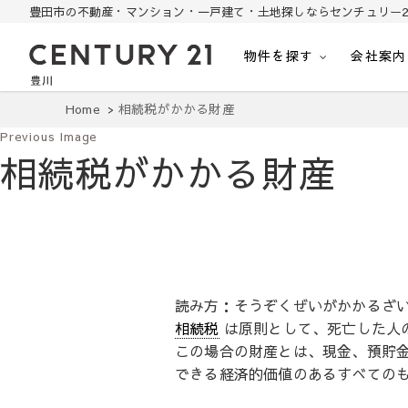
豊田市の不動産・マンション・一戸建て・土地探しならセンチュリー2
物件を探す
会社案内
豊田市の中古住宅・土地・リノベ物件探し
豊田市の不動産・マンション・一戸建て・土地探しはセンチュリー21豊川
Home
相続税がかかる財産
Previous Image
相続税がかかる財産
読み方：そうぞくぜいがかかるざ
相続税
は原則として、死亡した人
この場合の財産とは、現金、預貯
できる経済的価値のあるすべての