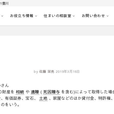
1豊川
お役立ち情報
住まいの相談室
お問い合わせ
｜センチュリー21豊川
へ。豊田市内の最新物件情報を随時更新中！駅近、建築条件無し、ペット可、学区
by
佐藤 栄亮
2019年3月16日
いさん
の財産を
相続
や
遺贈
(
死因贈与
を含む)によって取得した場
金、有価証券、宝石、
土地
、家屋などのほか貸付金、特許権
ものをいう。