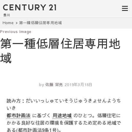
豊田市の中古
豊田市の不動産・マンション・一戸
建て・土地探しはセンチュリー21豊
住宅・土地・
川へ。豊田市内の最新物件情報を随
時更新中！駅近、建築条件無し、ペ
リノベ物件探
Home
第一種低層住居専用地域
ット可、学区別など、お客様のこだ
わり条件に合わせて理想の物件を簡
Previous Image
し｜センチュ
単検索。
第一種低層住居専用地
リー21豊川
域
by
佐藤 栄亮
2019年3月18日
読み方：だいいっしゅていそうじゅうきょせんようち
いき
都市計画法
に基づく
用途地域
のひとつ。低層住宅に
かかる良好な住居の環境を保護するため定める地域で
ある(都市計画法9条1号)。