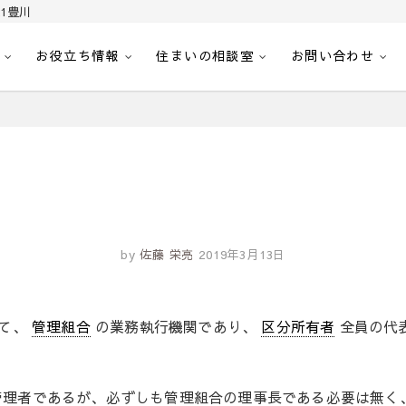
1豊川
お役立ち情報
住まいの相談室
お問い合わせ
｜センチュリー21豊川
へ。豊田市内の最新物件情報を随時更新中！駅近、建築条件無し、ペット可、学区
by
佐藤 栄亮
2019年3月13日
て、
管理組合
の業務執行機関であり、
区分所有者
全員の代
管理者であるが、必ずしも管理組合の理事長である必要は無く