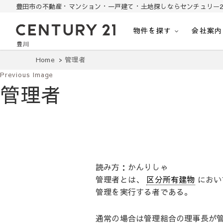
豊田市の不動産・マンション・一戸建て・土地探しならセンチュリー2
物件を探す
会社案内
豊田市の中古住宅・土地・リノベ物件探し
豊田市の不動産・マンション・一戸建て・土地探しはセンチュリー21豊川
Home
管理者
Previous Image
管理者
読み方：かんりしゃ
管理者とは、
区分所有建物
におい
管理を実行する者である。
通常の場合は管理組合の理事長が