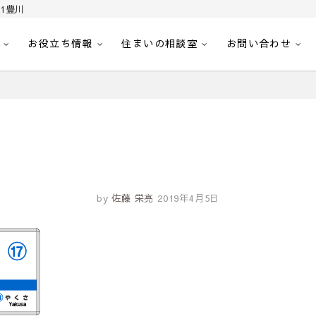
1豊川
お役立ち情報
住まいの相談室
お問い合わせ
｜センチュリー21豊川
へ。豊田市内の最新物件情報を随時更新中！駅近、建築条件無し、ペット可、学区
by
佐藤 栄亮
2019年4月5日