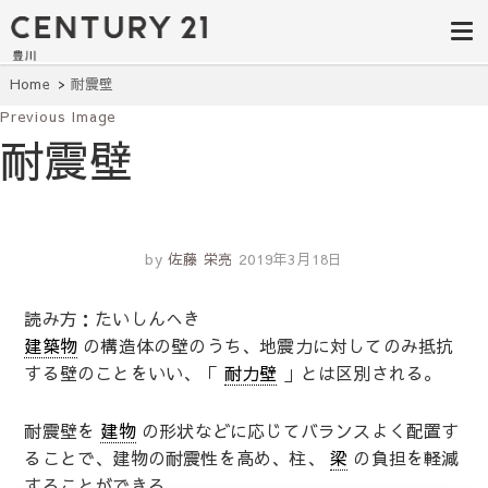
豊田市の中古
豊田市の不動産・マンション・一戸
建て・土地探しはセンチュリー21豊
住宅・土地・
川へ。豊田市内の最新物件情報を随
時更新中！駅近、建築条件無し、ペ
リノベ物件探
Home
耐震壁
ット可、学区別など、お客様のこだ
わり条件に合わせて理想の物件を簡
Previous Image
し｜センチュ
単検索。
耐震壁
リー21豊川
by
佐藤 栄亮
2019年3月18日
読み方：たいしんへき
建築物
の構造体の壁のうち、地震力に対してのみ抵抗
する壁のことをいい、「
耐力壁
」とは区別される。
耐震壁を
建物
の形状などに応じてバランスよく配置す
ることで、建物の耐震性を高め、柱、
梁
の負担を軽減
することができる。