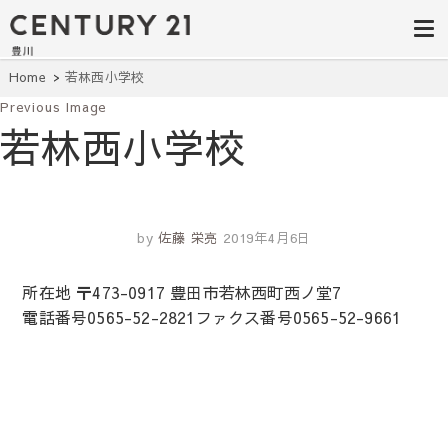
豊田市の中古
豊田市の不動産・マンション・一戸
建て・土地探しはセンチュリー21豊
住宅・土地・
川へ。豊田市内の最新物件情報を随
時更新中！駅近、建築条件無し、ペ
リノベ物件探
Home
若林西小学校
ット可、学区別など、お客様のこだ
わり条件に合わせて理想の物件を簡
Previous Image
し｜センチュ
単検索。
若林西小学校
リー21豊川
by
佐藤 栄亮
2019年4月6日
所在地 〒473-0917 豊田市若林西町西ノ堂7
電話番号0565-52-2821ファクス番号0565-52-9661