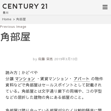
豊田市の中古
豊田市の不動産・マンション・一戸
建て・土地探しはセンチュリー21豊
住宅・土地・
川へ。豊田市内の最新物件情報を随
時更新中！駅近、建築条件無し、ペ
リノベ物件探
Home
角部屋
ット可、学区別など、お客様のこだ
わり条件に合わせて理想の物件を簡
Previous Image
し｜センチュ
単検索。
角部屋
リー21豊川
by
佐藤 栄亮
2019年3月13日
読み方：かどべや
分譲
マンション
・賃貸マンション・
アパート
の物件
資料などで角部屋はセールスポイントとして記載され
ている。角部屋とは文字通り廊下の両端や、コの字型
などの屈折した建物の角にある部屋のこと。
角部屋は隣り合っている部屋が少なく比較的騒音に関