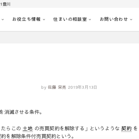
1豊川
お役立ち情報
住まいの相談室
お問い合わせ
｜センチュリー21豊川
へ。豊田市内の最新物件情報を随時更新中！駅近、建築条件無し、ペット可、学区
by
佐藤 栄亮
2019年3月13日
を消滅させる条件。
ったらこの
土地
の売買契約を解除する」というような
契約
を
契約を解除条件付売買契約という。