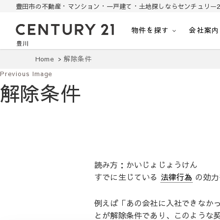
豊田市の不動産・マンション・一戸建て・土地探しならセンチュリー2
物件を探す
会社案内
豊田市の中古住宅・土地・リノベ物件探し
豊田市の不動産・マンション・一戸建て・土地探しはセンチュリー21豊川
Home
解除条件
Previous Image
解除条件
読み方：かいじょじょうけん
すでに生じている
法律行為
の効力
例えば「あの会社に入社できなか
とが解除条件であり、このような