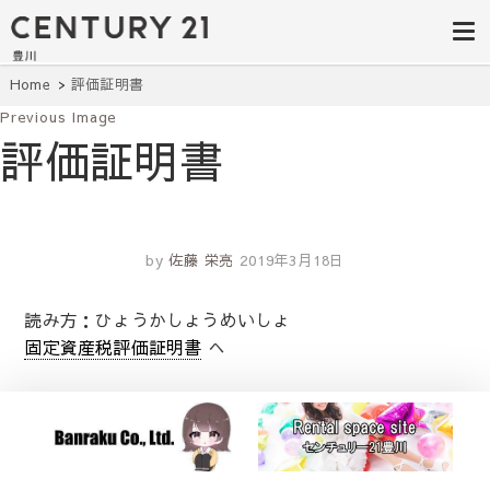
豊田市の中古
豊田市の不動産・マンション・一戸
建て・土地探しはセンチュリー21豊
住宅・土地・
川へ。豊田市内の最新物件情報を随
時更新中！駅近、建築条件無し、ペ
リノベ物件探
Home
評価証明書
ット可、学区別など、お客様のこだ
わり条件に合わせて理想の物件を簡
Previous Image
し｜センチュ
単検索。
評価証明書
リー21豊川
by
佐藤 栄亮
2019年3月18日
読み方：ひょうかしょうめいしょ
固定資産税評価証明書
へ